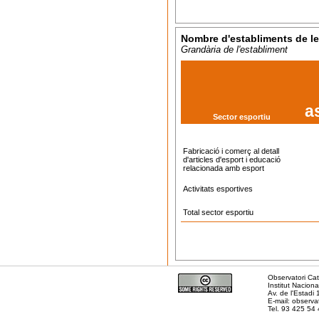
Nombre d'establiments de le
Grandària de l'establiment
a
Sector esportiu
Fabricació i comerç al detall
d'articles d'esport i educació
relacionada amb esport
Activitats esportives
Total sector esportiu
Observatori Cat
Institut Nacion
Av. de l'Estadi
E-mail: observa
Tel. 93 425 54 